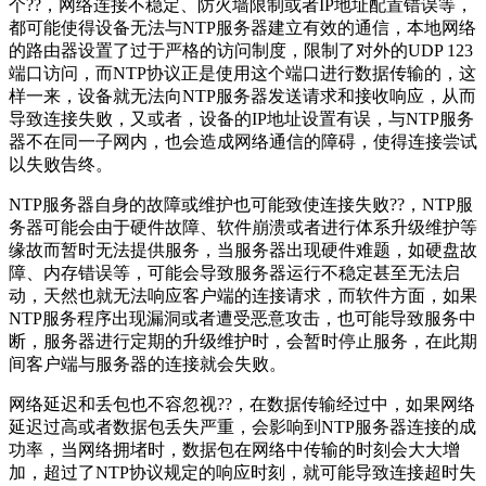
个??，网络连接不稳定、防火墙限制或者IP地址配置错误等，
都可能使得设备无法与NTP服务器建立有效的通信，本地网络
的路由器设置了过于严格的访问制度，限制了对外的UDP 123
端口访问，而NTP协议正是使用这个端口进行数据传输的，这
样一来，设备就无法向NTP服务器发送请求和接收响应，从而
导致连接失败，又或者，设备的IP地址设置有误，与NTP服务
器不在同一子网内，也会造成网络通信的障碍，使得连接尝试
以失败告终。
NTP服务器自身的故障或维护也可能致使连接失败??，NTP服
务器可能会由于硬件故障、软件崩溃或者进行体系升级维护等
缘故而暂时无法提供服务，当服务器出现硬件难题，如硬盘故
障、内存错误等，可能会导致服务器运行不稳定甚至无法启
动，天然也就无法响应客户端的连接请求，而软件方面，如果
NTP服务程序出现漏洞或者遭受恶意攻击，也可能导致服务中
断，服务器进行定期的升级维护时，会暂时停止服务，在此期
间客户端与服务器的连接就会失败。
网络延迟和丢包也不容忽视??，在数据传输经过中，如果网络
延迟过高或者数据包丢失严重，会影响到NTP服务器连接的成
功率，当网络拥堵时，数据包在网络中传输的时刻会大大增
加，超过了NTP协议规定的响应时刻，就可能导致连接超时失