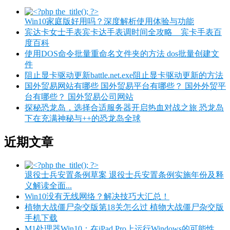
Win10家庭版好用吗？深度解析使用体验与功能
宾达卡女士手表宾卡达手表调时间全攻略__宾卡手表百
度百科
使用DOS命令批量重命名文件夹的方法 dos批量创建文
件
阻止显卡驱动更新battle.net.exe阻止显卡驱动更新的方法
国外贸易网站有哪些 国外贸易平台有哪些？ 国外外贸平
台有哪些？ 国外贸易公司网站
探秘恐龙岛，选择合适服务器开启热血对战之旅 恐龙岛
下在充满神秘与++的恐龙岛全球
近期文章
退役士兵安置条例草案 退役士兵安置条例实施年份及释
义解读全面...
Win10没有无线网络？解决技巧大汇总！
植物大战僵尸杂交版第18关怎么过 植物大战僵尸杂交版
手机下载
M1处理器Win10：在iPad Pro上运行Windows的可能性